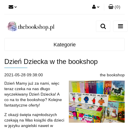
(
0
)
Zaloguj się
Zarejestruj się
Dodaj zgłoszenie
Kategorie
Dzień Dziecka w the bookshop
2021-05-28 09:38:00
the bookshop
Dzień Mamy już za nami, więc
teraz czeka na nas długo
wyczekiwany Dzień Dziecka! A
co na to the bookshop? Kolejne
fantastyczne oferty!
Z okazji święta najmłodszych
czekają na Was książki dla dzieci
w języku angielski nawet w