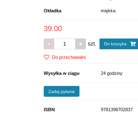
Okładka
miękka
39.00
szt.
Do koszyka
Do przechowalni
Wysyłka w ciągu
24 godziny
Zadaj pytanie
ISBN
9781398702837