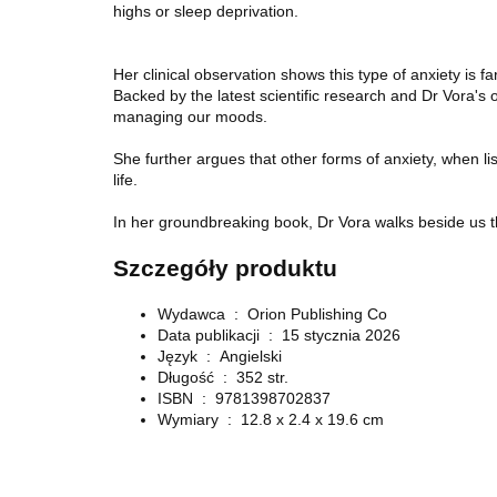
highs or sleep deprivation.
Her clinical observation shows this type of anxiety is 
Backed by the latest scientific research and Dr Vora's 
managing our moods.
She further argues that other forms of anxiety, when 
life.
In her groundbreaking book, Dr Vora walks beside us thr
Szczegóły produktu
Wydawca ‏ : ‎
Orion Publishing Co
Data publikacji ‏ : ‎
15 stycznia 2026
Język ‏ : ‎
Angielski
Długość ‏ : ‎
352 str.
ISBN ‏ : ‎
9781398702837
Wymiary ‏ : ‎
12.8 x 2.4 x 19.6 cm