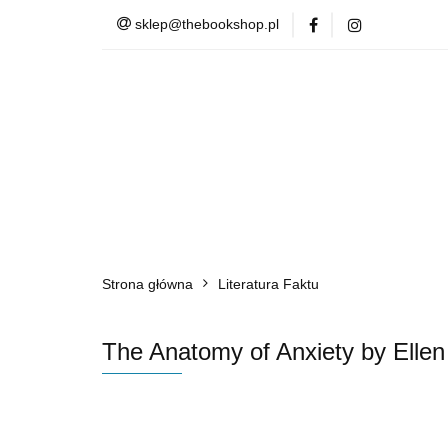
sklep@thebookshop.pl
Barnes & Noble
Summer Sale
Barnes & Noble
Lite
Strona główna
Literatura Faktu
The Anatomy of Anxiety by Ellen