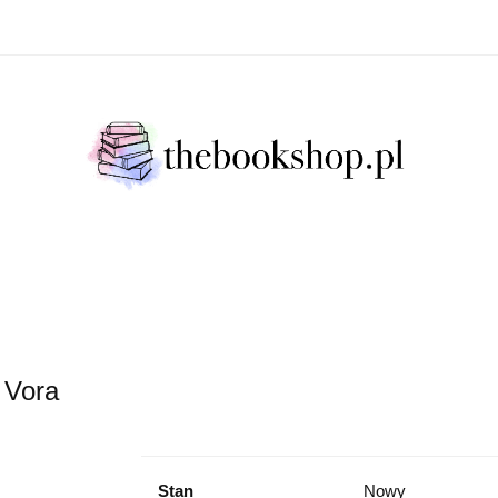
Literatura Faktu
Fikcja Literacja
Młody Czytelni
ratura Faktu
Fikcja Literacja
Młody Czytelnik
S
 Vora
Stan
Nowy