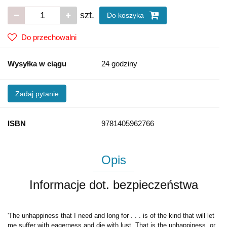
szt.
Do koszyka
Do przechowalni
Wysyłka w ciągu
24 godziny
Zadaj pytanie
ISBN
9781405962766
Opis
Informacje dot. bezpieczeństwa
'The unhappiness that I need and long for . . . is of the kind that will let
me suffer with eagerness and die with lust. That is the unhappiness, or