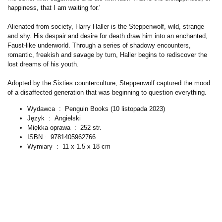
happiness, that I am waiting for.'
Alienated from society, Harry Haller is the Steppenwolf, wild, strange
and shy. His despair and desire for death draw him into an enchanted,
Faust-like underworld. Through a series of shadowy encounters,
romantic, freakish and savage by turn, Haller begins to rediscover the
lost dreams of his youth.
Adopted by the Sixties counterculture, Steppenwolf captured the mood
of a disaffected generation that was beginning to question everything.
Wydawca ‏ : ‎
Penguin Books (10 listopada 2023)
Język ‏ : ‎
Angielski
Miękka oprawa ‏ : ‎
252 str.
ISBN‏ : ‎
9781405962766
Wymiary ‏ : ‎
11 x 1.5 x 18 cm