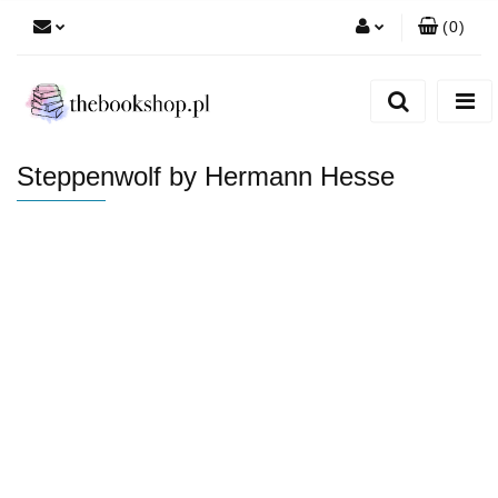
(
0
)
Zaloguj się
Zarejestruj się
Dodaj zgłoszenie
Steppenwolf by Hermann Hesse