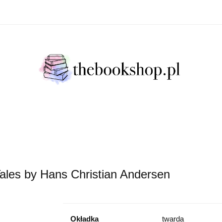
Literatura Faktu
Fikcja Literacja
Młody Czytelni
ratura Faktu
Fikcja Literacja
Młody Czytelnik
S
les by Hans Christian Andersen
Okładka
twarda