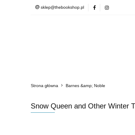
sklep@thebookshop.pl
Barnes & Noble
Summer Sale
Barnes & Noble
Lite
Strona główna
Barnes &amp; Noble
Snow Queen and Other Winter Ta