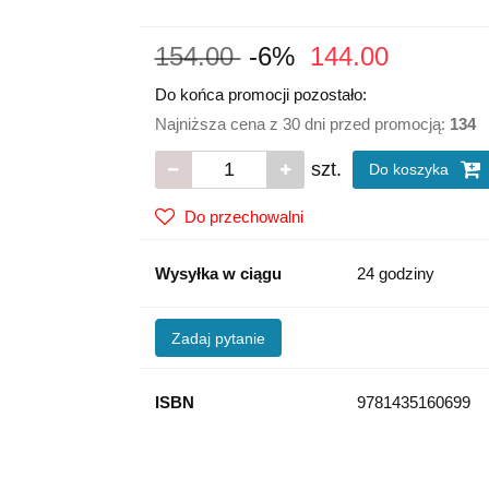
154.00
-6%
144.00
Do końca promocji pozostało:
Najniższa cena z 30 dni przed promocją:
134
szt.
Do koszyka
Do przechowalni
Wysyłka w ciągu
24 godziny
Zadaj pytanie
ISBN
9781435160699