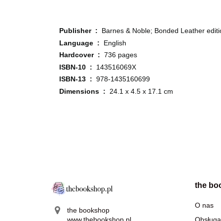
Publisher ‏ : ‎
Barnes & Noble; Bonded Leather editi
Language ‏ : ‎
English
Hardcover ‏ : ‎
736 pages
ISBN-10 ‏ : ‎
143516069X
ISBN-13 ‏ : ‎
978-1435160699
Dimensions ‏ : ‎
24.1 x 4.5 x 17.1 cm
the bo
O nas
the bookshop
www.thebookshop.pl
Obsługa