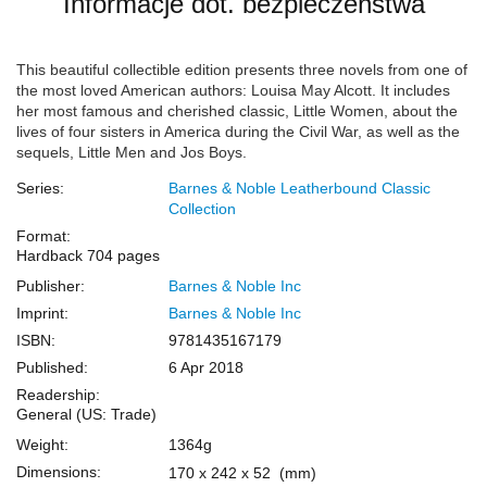
Informacje dot. bezpieczeństwa
This beautiful collectible edition presents three novels from one of
the most loved American authors: Louisa May Alcott. It includes
her most famous and cherished classic, Little Women, about the
lives of four sisters in America during the Civil War, as well as the
sequels, Little Men and Jos Boys.
Series:
Barnes & Noble Leatherbound Classic
Collection
Format:
Hardback
704 pages
Publisher:
Barnes & Noble Inc
Imprint:
Barnes & Noble Inc
ISBN:
9781435167179
Published:
6 Apr 2018
Readership:
General (US: Trade)
Weight:
1364g
Dimensions:
170 x 242 x 52
(mm)