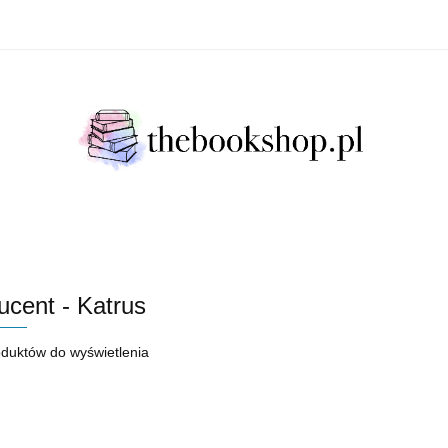
Literatura Faktu
Fikcja Literacja
Młody Czytelni
ratura Faktu
Fikcja Literacja
Młody Czytelnik
S
ucent - Katrus
oduktów do wyświetlenia