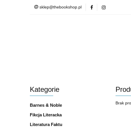
sklep@thebookshop.pl
Barnes & Noble
Summer Sale
Barnes & Noble
Lite
Kategorie
Prod
Brak pr
Barnes & Noble
Fikcja Literacka
Literatura Faktu