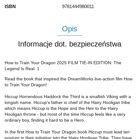
ISBN
9781444980011
Opis
Informacje dot. bezpieczeństwa
How to Train Your Dragon 2025 FILM TIE-IN EDITION: The
Legend Is Real: 1
Read the book that inspired the DreamWorks live-action film How
to Train Your Dragon!
Hiccup Horrendous Haddock the Third is a smallish Viking with a
longish name. Hiccup's father is chief of the Hairy Hooligan tribe
which means Hiccup is the Hope and the Heir to the Hairy
Hooligan throne - but most of the time Hiccup feels like a very
ordinary boy, finding it hard to be a Hero.
In the first
How to Train Your Dragon
book Hiccup must lead ten
novices in their initiation into the Hairy Hooligan Tribe. They have