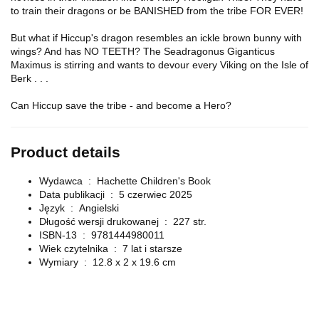
to train their dragons or be BANISHED from the tribe FOR EVER!
But what if Hiccup's dragon resembles an ickle brown bunny with
wings? And has NO TEETH? The Seadragonus Giganticus
Maximus is stirring and wants to devour every Viking on the Isle of
Berk . . .
Can Hiccup save the tribe - and become a Hero?
Product details
Wydawca ‏ : ‎
Hachette Children's Book
Data publikacji ‏ : ‎
5 czerwiec 2025
Język ‏ : ‎
Angielski
Długość wersji drukowanej ‏ : ‎
227 str.
ISBN-13 ‏ : ‎
9781444980011
Wiek czytelnika ‏ : ‎
7 lat i starsze
Wymiary ‏ : ‎
12.8 x 2 x 19.6 cm