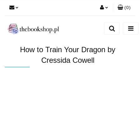
(
0
)
Zaloguj się
Zarejestruj się
Dodaj zgłoszenie
How to Train Your Dragon by
Cressida Cowell