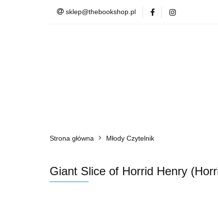
sklep@thebookshop.pl
Barnes & Noble
Summer Sale
Barnes & Noble
Lite
Strona główna
Młody Czytelnik
Giant Slice of Horrid Henry (Hor