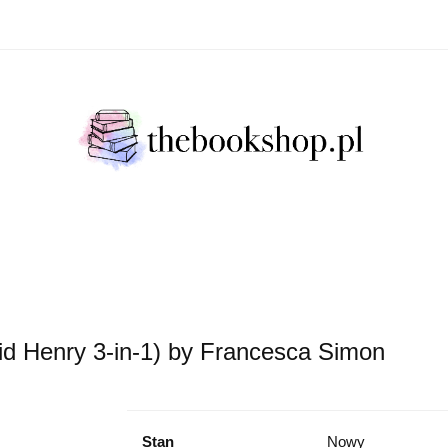
Literatura Faktu
Fikcja Literacja
Młody Czytelni
ratura Faktu
Fikcja Literacja
Młody Czytelnik
S
rid Henry 3-in-1) by Francesca Simon
Stan
Nowy