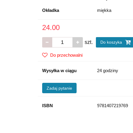
Okładka
miękka
24.00
szt.
Do koszyka
Do przechowalni
Wysyłka w ciągu
24 godziny
Zadaj pytanie
ISBN
9781407219769