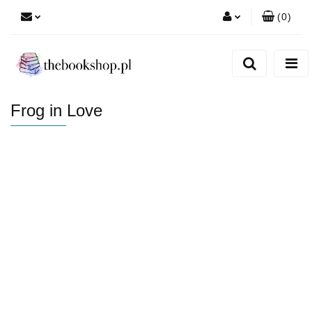
(
0
)
Zaloguj się
Zarejestruj się
Dodaj zgłoszenie
Frog in Love