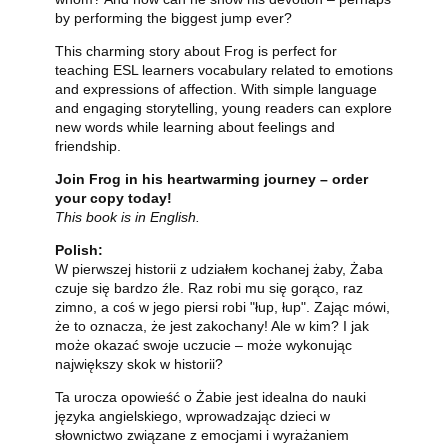
by performing the biggest jump ever?
This charming story about Frog is perfect for
teaching ESL learners vocabulary related to emotions
and expressions of affection. With simple language
and engaging storytelling, young readers can explore
new words while learning about feelings and
friendship.
Join Frog in his heartwarming journey – order
your copy today!
This book is in English.
Polish:
W pierwszej historii z udziałem kochanej żaby, Żaba
czuje się bardzo źle. Raz robi mu się gorąco, raz
zimno, a coś w jego piersi robi "łup, łup". Zając mówi,
że to oznacza, że jest zakochany! Ale w kim? I jak
może okazać swoje uczucie – może wykonując
największy skok w historii?
Ta urocza opowieść o Żabie jest idealna do nauki
języka angielskiego, wprowadzając dzieci w
słownictwo związane z emocjami i wyrażaniem