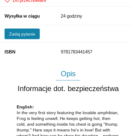
Do przechowalni
Wysyłka w ciągu
24 godziny
Zadaj pytanie
ISBN
9781783441457
Opis
Informacje dot. bezpieczeństwa
English:
In the very first story featuring the lovable amphibian,
Frog is feeling unwell. He keeps getting hot, then
cold, and something inside his chest is going "thump,
thump." Hare says it means he's in love! But with
whom? And how can he show his devotion – perhaps