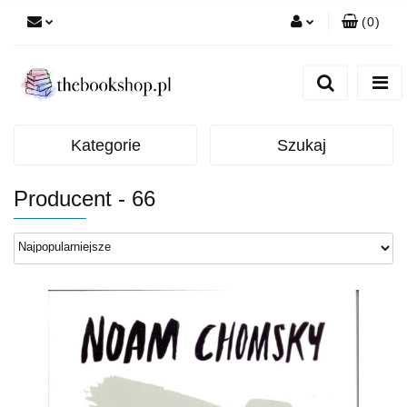
(
0
)
Zaloguj się
Zarejestruj się
Dodaj zgłoszenie
Kategorie
Szukaj
Producent - 66